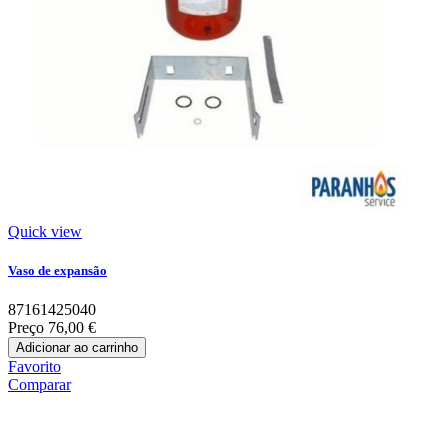
Quick view
Vaso de expansão
87161425040
Preço
76,00 €
Adicionar ao carrinho
Favorito
Comparar