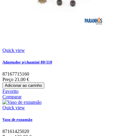
Quick view
Adaptador p/chaminé 80/110
87167715160
Preço
21,00 €
Adicionar ao carrinho
Favorito
Comparar
Quick view
Vaso de expansão
87161425020