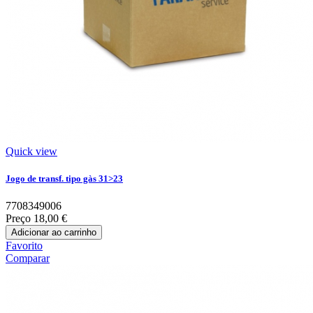
Quick view
Jogo de transf. tipo gàs 31>23
7708349006
Preço
18,00 €
Adicionar ao carrinho
Favorito
Comparar