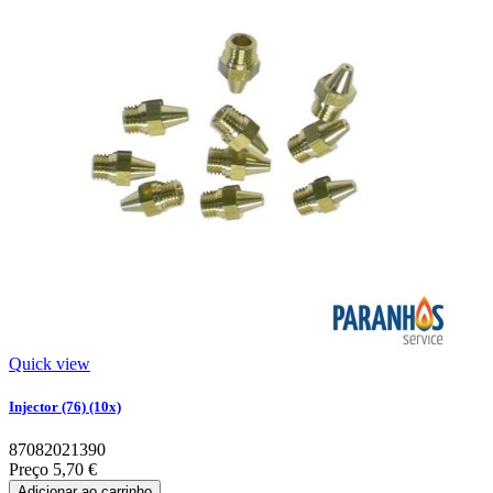
Quick view
Injector (76) (10x)
87082021390
Preço
5,70 €
Adicionar ao carrinho