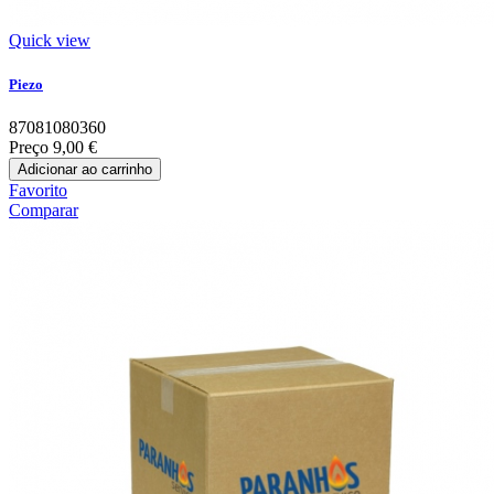
Quick view
Piezo
87081080360
Preço
9,00 €
Adicionar ao carrinho
Favorito
Comparar