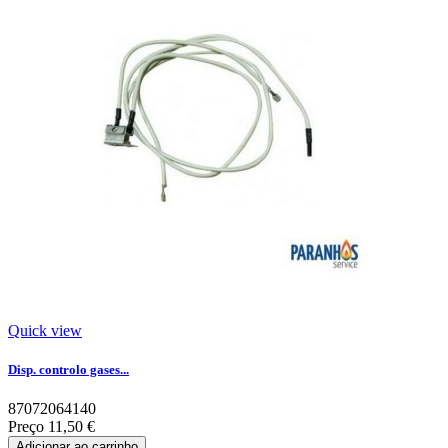
Quick view
Disp. controlo gases...
87072064140
Preço
11,50 €
Adicionar ao carrinho