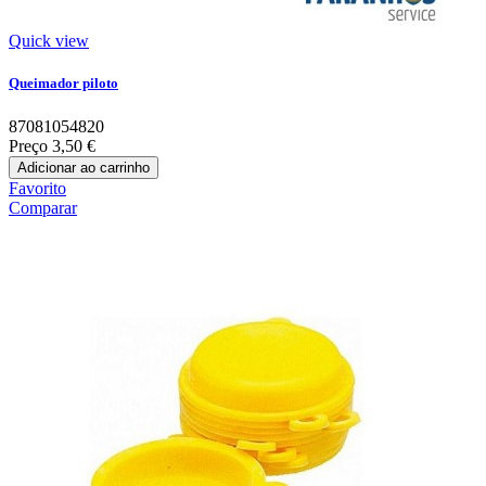
Quick view
Queimador piloto
87081054820
Preço
3,50 €
Adicionar ao carrinho
Favorito
Comparar