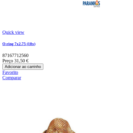
Quick view
O-ring 7x2.75 (10x)
87167712560
Preço
31,50 €
Adicionar ao carrinho
Favorito
Comparar