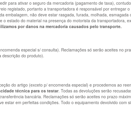
 pedir para ativar o seguro da mercadoria (pagamento de taxa), contud
eio registado, portanto a transportadora é responsável por entregar 
o da embalagem, não deve estar rasgada, furada, molhada, esmagada ou
 o estado do material na presença do motorista da transportadora, ex
lizamos por danos na mercadoria causados pelo transporte.
encomenda especial s/ consulta). Reclamações só serão aceites no pr
a descrição do produto).
receção do artigo (exceto p/ encomenda especial) e procedemos ao r
cidade técnica para os testar
. Todas as devoluções serão recusadas
transferência bancária. Reclamações só serão aceites no prazo máximo
e estar em perfeitas condições. Todo o equipamento devolvido com sin