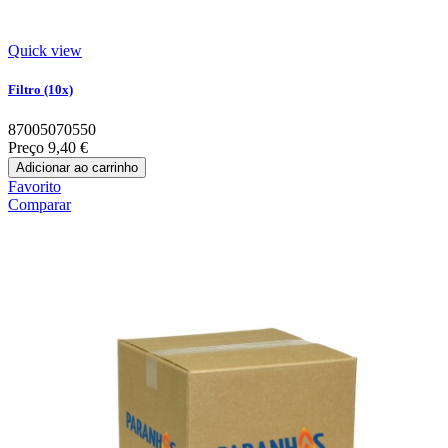
Quick view
Filtro (10x)
87005070550
Preço
9,40 €
Adicionar ao carrinho
Favorito
Comparar