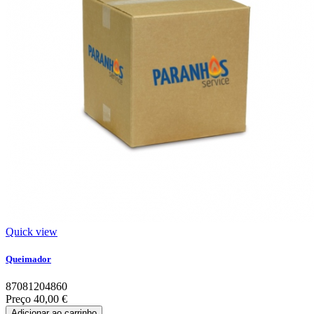
Quick view
Queimador
87081204860
Preço
40,00 €
Adicionar ao carrinho