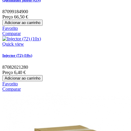
Queimador piloto (GN)
87099184900
Preço
66,50 €
Adicionar ao carrinho
Favorito
Comparar
Quick view
Injector (72) (10x)
87082021280
Preço
6,40 €
Adicionar ao carrinho
Favorito
Comparar