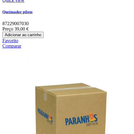
Quick view
Queimador piloto
87229007030
Preço
39,00 €
Adicionar ao carrinho
Favorito
Comparar