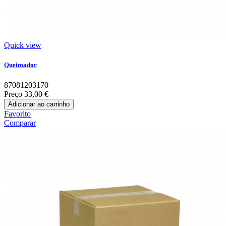
Quick view
Queimador
87081203170
Preço
33,00 €
Adicionar ao carrinho
Favorito
Comparar