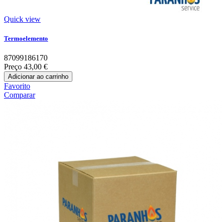
Quick view
Termoelemento
87099186170
Preço
43,00 €
Adicionar ao carrinho
Favorito
Comparar