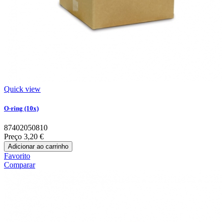
Quick view
O-ring (10x)
87402050810
Preço
3,20 €
Adicionar ao carrinho
Favorito
Comparar