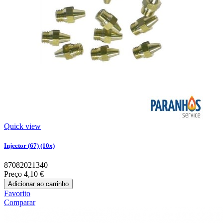
Quick view
Injector (67) (10x)
87082021340
Preço
4,10 €
Adicionar ao carrinho
Favorito
Comparar