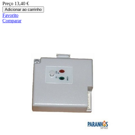
Preço
13,40 €
Adicionar ao carrinho
Favorito
Comparar