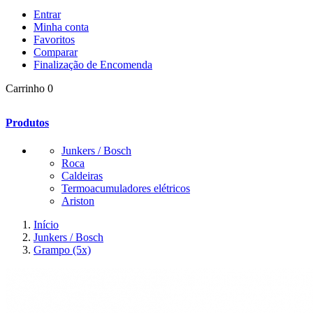
Entrar
Minha conta
Favoritos
Comparar
Finalização de Encomenda
Carrinho
0
Produtos
Junkers / Bosch
Roca
Caldeiras
Termoacumuladores elétricos
Ariston
Início
Junkers / Bosch
Grampo (5x)