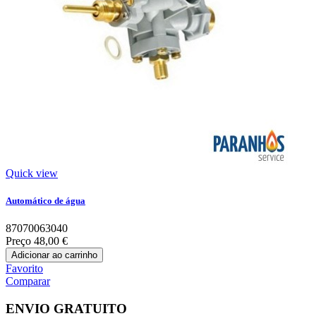
Quick view
Automático de água
87070063040
Preço
48,00 €
Adicionar ao carrinho
Favorito
Comparar
ENVIO GRATUITO