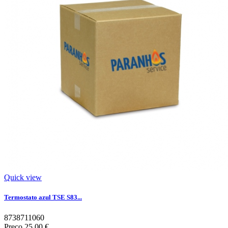
Quick view
Termostato azul TSE S83...
8738711060
Preço
25,00 €