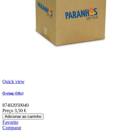
Quick view
O-ring (10x)
87402050040
Preço
3,50 €
Adicionar ao carrinho
Favorito
Comparar