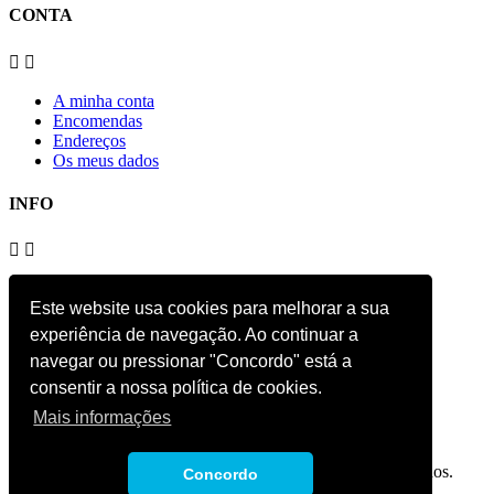
CONTA


A minha conta
Encomendas
Endereços
Os meus dados
INFO


Envios e Devoluções
Este website usa cookies para melhorar a sua
Política de Privacidade
Responsabilidade
experiência de navegação. Ao continuar a
Contacto
navegar ou pressionar "Concordo" está a
consentir a nossa política de cookies.
Siga-nos
Mais informações
Facebook
Copyright 2019 Paranhos Service. Todos os direitos reservados.
Concordo