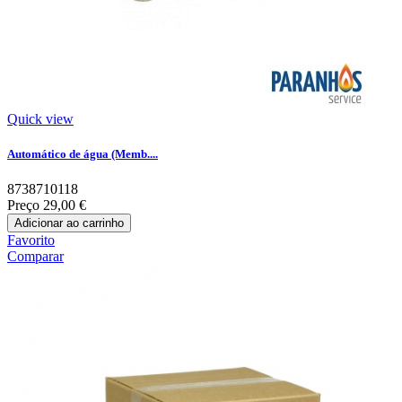
Quick view
Automático de água (Memb....
8738710118
Preço
29,00 €
Adicionar ao carrinho
Favorito
Comparar