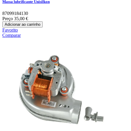
Massa lubrificante Unisilkon
87099184130
Preço
35,00 €
Adicionar ao carrinho
Favorito
Comparar