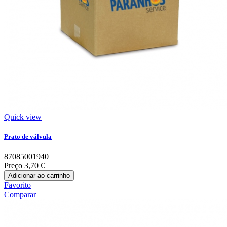
Quick view
Prato de válvula
87085001940
Preço
3,70 €
Adicionar ao carrinho
Favorito
Comparar