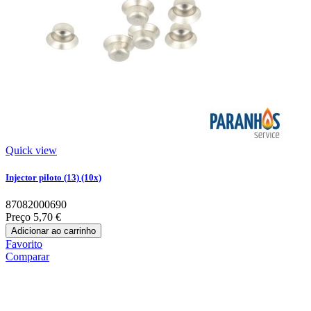
Quick view
Injector piloto (13) (10x)
87082000690
Preço
5,70 €
Adicionar ao carrinho
Favorito
Comparar