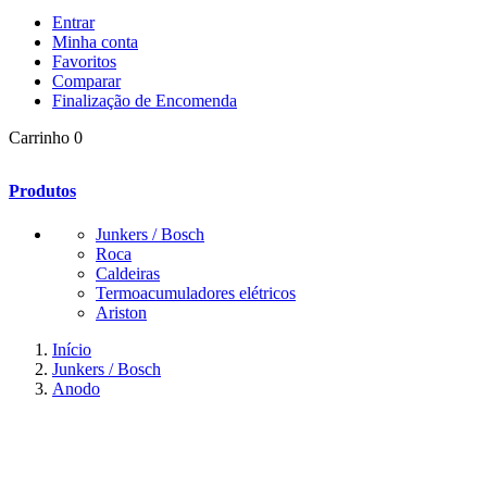
Entrar
Minha conta
Favoritos
Comparar
Finalização de Encomenda
Carrinho
0
Produtos
Junkers / Bosch
Roca
Caldeiras
Termoacumuladores elétricos
Ariston
Início
Junkers / Bosch
Anodo