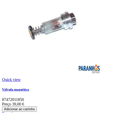
Quick view
Válvula magnética
87472011850
Preço
39,00 €
Adicionar ao carrinho