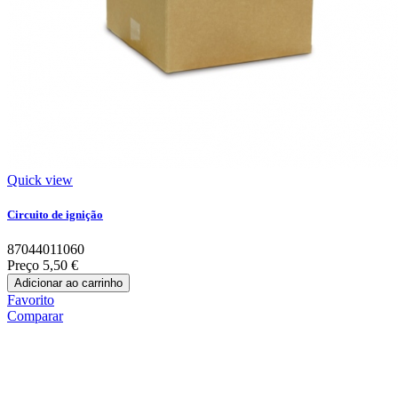
Quick view
Circuito de ignição
87044011060
Preço
5,50 €
Adicionar ao carrinho
Favorito
Comparar