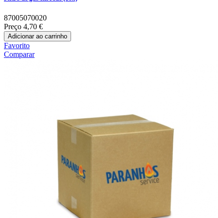
87005070020
Preço
4,70 €
Adicionar ao carrinho
Favorito
Comparar