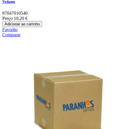
Vedante
87047010540
Preço
10,20 €
Adicionar ao carrinho
Favorito
Comparar