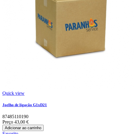
Quick view
Joelho de ligação G1xD21
87485110190
Preço
43,00 €
Adicionar ao carrinho
Favorito