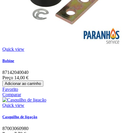
Quick view
Bobine
87142040040
Preço
14,00 €
Adicionar ao carrinho
Favorito
Comparar
Quick view
Casquilho de ligação
87003060980