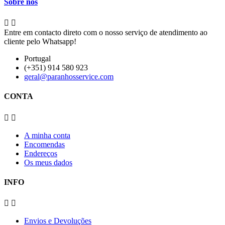
Sobre nós


Entre em contacto direto com o nosso serviço de atendimento ao
cliente pelo Whatsapp!
Portugal
(+351) 914 580 923
geral@paranhosservice.com
CONTA


A minha conta
Encomendas
Endereços
Os meus dados
INFO


Envios e Devoluções