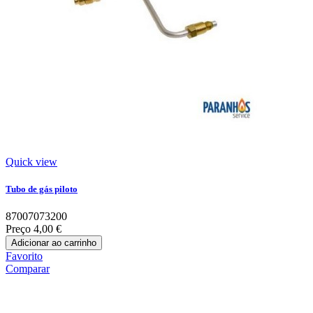
Quick view
Tubo de gás piloto
87007073200
Preço
4,00 €
Adicionar ao carrinho
Favorito
Comparar