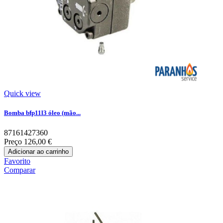
Quick view
Bomba bfp11l3 óleo (mão...
87161427360
Preço
126,00 €
Adicionar ao carrinho
Favorito
Comparar