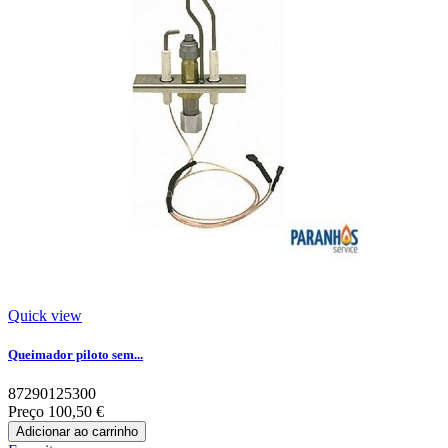
Quick view
Queimador piloto sem...
87290125300
Preço
100,50 €
Adicionar ao carrinho