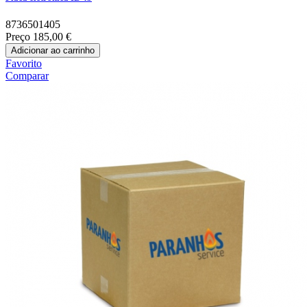
8736501405
Preço
185,00 €
Adicionar ao carrinho
Favorito
Comparar