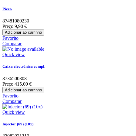
Piezo
87481080230
Preço
9,90 €
Adicionar ao carrinho
Favorito
Comparar
Quick view
Caixa electrónica compl.
8736500308
Preço
415,00 €
Adicionar ao carrinho
Favorito
Comparar
Quick view
Injector (69) (10x)
87082021310