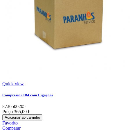
Quick view
Compressor IB4 com Ligações
8736500205
Preço
365,00 €
Adicionar ao carrinho
Favorito
Comparar