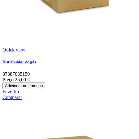
Quick view
Distribuidor de gás
87387035150
Preço
25,00 €
Adicionar ao carrinho
Favorito
Comparar