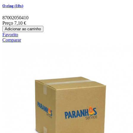
O-ring (10x)
87002050410
Preço
7,10 €
Adicionar ao carrinho
Favorito
Comparar