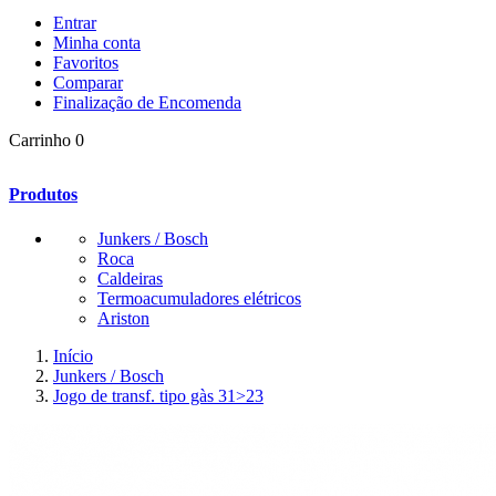
Entrar
Minha conta
Favoritos
Comparar
Finalização de Encomenda
Carrinho
0
Produtos
Junkers / Bosch
Roca
Caldeiras
Termoacumuladores elétricos
Ariston
Início
Junkers / Bosch
Jogo de transf. tipo gàs 31>23