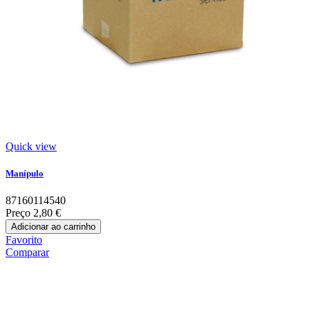
Quick view
Manípulo
87160114540
Preço
2,80 €
Adicionar ao carrinho
Favorito
Comparar