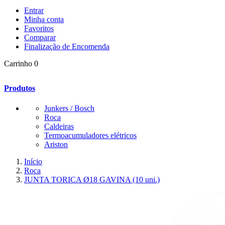
Entrar
Minha conta
Favoritos
Comparar
Finalização de Encomenda
Carrinho
0
Produtos
Junkers / Bosch
Roca
Caldeiras
Termoacumuladores elétricos
Ariston
Início
Roca
JUNTA TORICA Ø18 GAVINA (10 uni.)