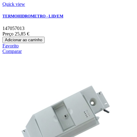
Quick view
TERMOHIDROMETRO - LID/EM
147057013
Preço
25,85 €
Adicionar ao carrinho
Favorito
Comparar