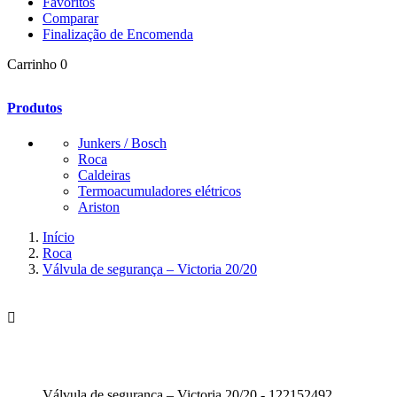
Favoritos
Comparar
Finalização de Encomenda
Carrinho
0
Produtos
Junkers / Bosch
Roca
Caldeiras
Termoacumuladores elétricos
Ariston
Início
Roca
Válvula de segurança – Victoria 20/20

Válvula de segurança – Victoria 20/20 - 122152492