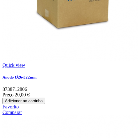
Quick view
Anodo Ø26-322mm
8738712806
Preço
20,00 €
Adicionar ao carrinho
Favorito
Comparar