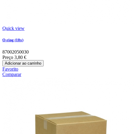
Quick view
O-ring (10x)
87002050030
Preço
3,80 €
Adicionar ao carrinho
Favorito
Comparar