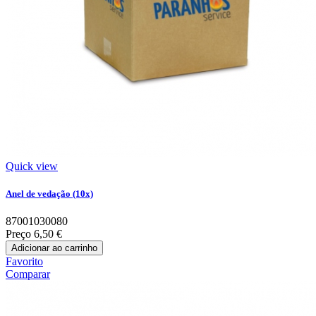
Quick view
Anel de vedação (10x)
87001030080
Preço
6,50 €
Adicionar ao carrinho
Favorito
Comparar