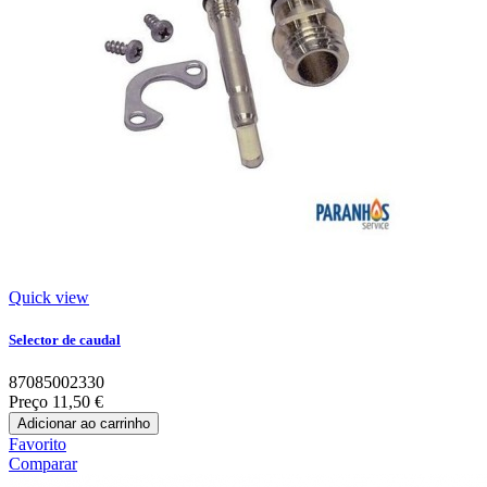
Quick view
Selector de caudal
87085002330
Preço
11,50 €
Adicionar ao carrinho
Favorito
Comparar