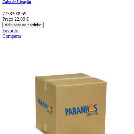
Cabo de Ligação
7738300959
Preço
22,00 €
Adicionar ao carrinho
Favorito
Comparar