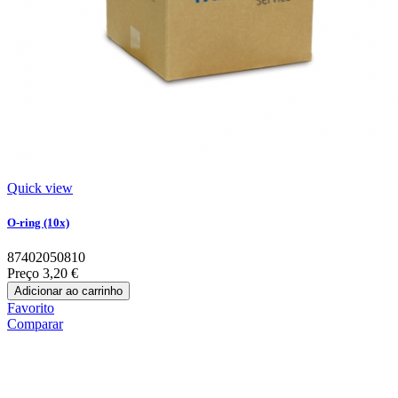
Quick view
O-ring (10x)
87402050810
Preço
3,20 €
Adicionar ao carrinho
Favorito
Comparar