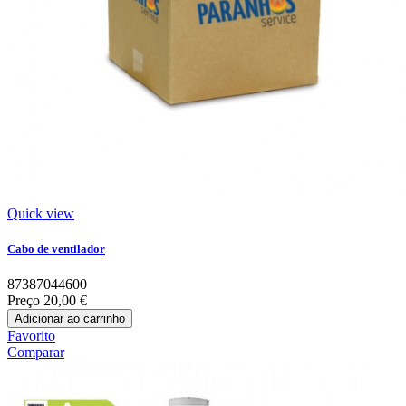
Quick view
Cabo de ventilador
87387044600
Preço
20,00 €
Adicionar ao carrinho
Favorito
Comparar