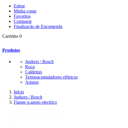
Entrar
Minha conta
Favoritos
Comparar
Finalização de Encomenda
Carrinho
0
Produtos
Junkers / Bosch
Roca
Caldeiras
Termoacumuladores elétricos
Ariston
Início
Junkers / Bosch
Flange p.apoio electrico