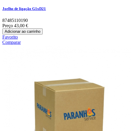
Joelho de ligação G1xD21
87485110190
Preço
43,00 €
Adicionar ao carrinho
Favorito
Comparar