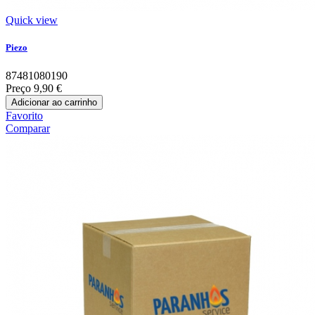
Quick view
Piezo
87481080190
Preço
9,90 €
Adicionar ao carrinho
Favorito
Comparar