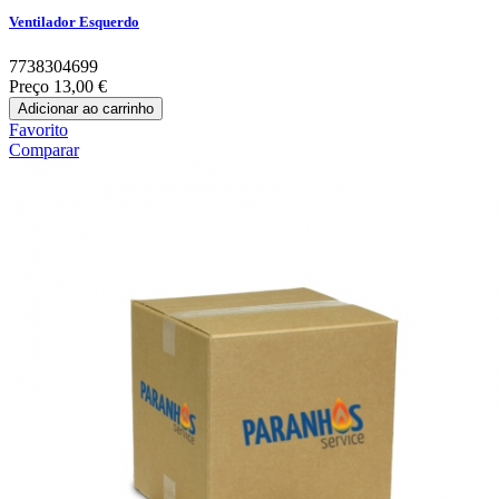
Ventilador Esquerdo
7738304699
Preço
13,00 €
Adicionar ao carrinho
Favorito
Comparar