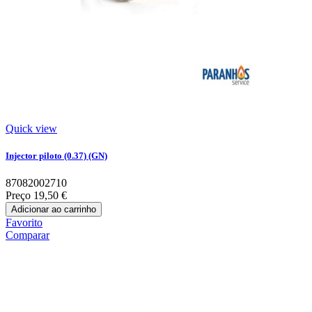
Quick view
Injector piloto (0.37) (GN)
87082002710
Preço
19,50 €
Adicionar ao carrinho
Favorito
Comparar