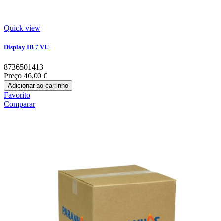
Quick view
Display IB 7 VU
8736501413
Preço
46,00 €
Adicionar ao carrinho
Favorito
Comparar