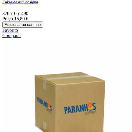
Caixa do aut. de água
87051051490
Preço
15,80 €
Adicionar ao carrinho
Favorito
Comparar