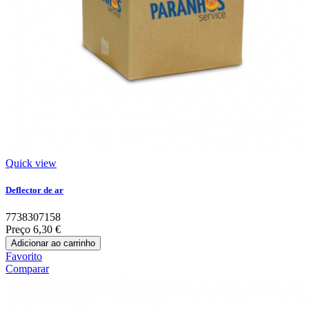
Quick view
Deflector de ar
7738307158
Preço
6,30 €
Adicionar ao carrinho
Favorito
Comparar