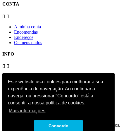
CONTA


A minha conta
Encomendas
Endereços
Os meus dados
INFO


Envios e Devoluções
Este website usa cookies para melhorar a sua
Política de Privacidade
Responsabilidade
experiência de navegação. Ao continuar a
Contacto
navegar ou pressionar "Concordo" está a
consentir a nossa política de cookies.
Siga-nos
Mais informações
Facebook
Copyright 2019 Paranhos Service. Todos os direitos reservados.
Concordo