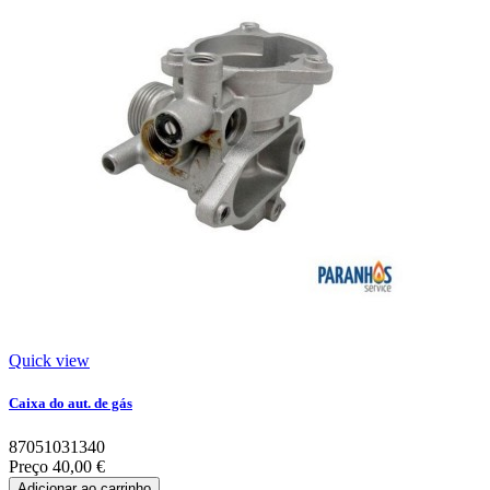
Quick view
Caixa do aut. de gás
87051031340
Preço
40,00 €
Adicionar ao carrinho