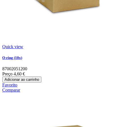
Quick view
O-ring (10x)
87002051200
Preço
4,60 €
Adicionar ao carrinho
Favorito
Comparar