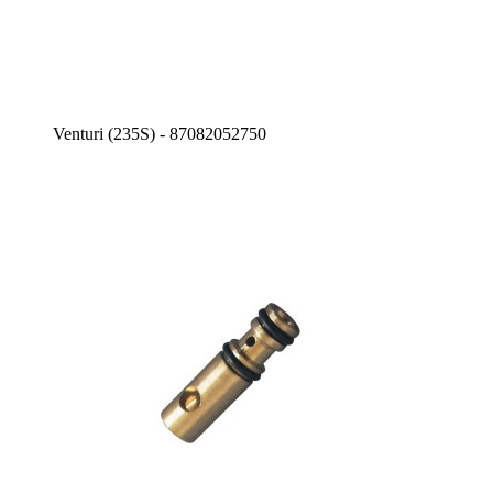
Venturi (235S) - 87082052750