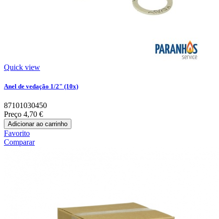
Quick view
Anel de vedação 1/2" (10x)
87101030450
Preço
4,70 €
Adicionar ao carrinho
Favorito
Comparar