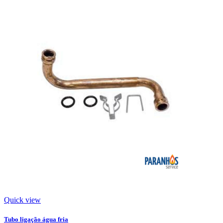
Quick view
Tubo ligação água fria