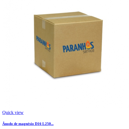
Quick view
Ânodo de magnésio D16 L250...