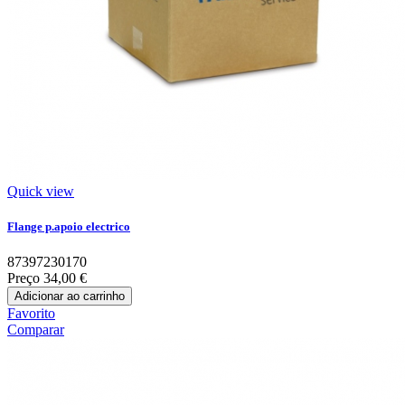
Quick view
Flange p.apoio electrico
87397230170
Preço
34,00 €
Adicionar ao carrinho
Favorito
Comparar